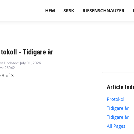
HEM
SRSK
RIESENSCHNAUZER
tokoll - Tidigare år
st Updated: July 01, 2026
ts: 26942
 3 of 3
Article Ind
Protokoll
Tidigare år
Tidigare år
All Pages