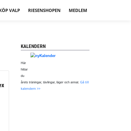
KÖP VALP
RIESENSHOPEN
MEDLEM
KALENDERN
Här
hittar
du
Gå till
årets träningar, tävlingar, läger och annat
.
ex
kalendern >>