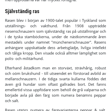
Självständig ras
Rasen blev i början av 1900-talet populär i Tyskland som
utställnings- och vakthund. Från 1908 uppträdde
riesenschnauzern som självständig ras på utställningar och
i de tyska stamböckerna, under de nästkommande åren
mestadels under namnet "münchenerschnauzer". Rasens
anhängare uppskattade dess arbetsglädje, livliga intellekt
och tåliga kropp. Den visade också alltmer lämplighet som
polis- och militärhund.
Efterhand åstadkom man en storväxt, strävhårig, robust
och oöm brukshund - till utseendet en förstorad avbild av
mellanschnauzern. I de tidiga svarta kullarna föddes det
även grå hundar som oftast gallrades bort. Det fanns
emellertid vissa uppfödare som behöll de grå valparna och
började avla på den färg som numera benämns peppar
och salt.
Rasen utgörs numera av färgvarianterna peppar & salt,