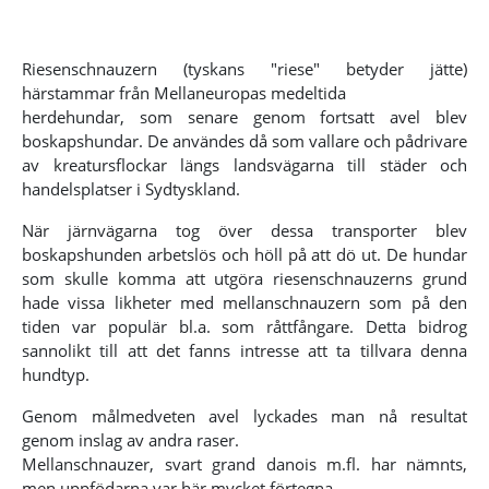
Riesenschnauzern (tyskans "riese" betyder jätte)
härstammar från Mellaneuropas medeltida
herdehundar, som senare genom fortsatt avel blev
boskapshundar. De användes då som vallare och pådrivare
av kreatursflockar längs landsvägarna till städer och
handelsplatser i Sydtyskland.
När järnvägarna tog över dessa transporter blev
boskapshunden arbetslös och höll på att dö ut. De hundar
som skulle komma att utgöra riesenschnauzerns grund
hade vissa likheter med mellanschnauzern som på den
tiden var populär bl.a. som råttfångare. Detta bidrog
sannolikt till att det fanns intresse att ta tillvara denna
hundtyp.
Genom målmedveten avel lyckades man nå resultat
genom inslag av andra raser.
Mellanschnauzer, svart grand danois m.fl. har nämnts,
men uppfödarna var här mycket förtegna.