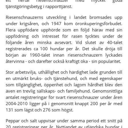
tjänstgöringsbetyg i rapporttjänst.
Riesenschnauzerns utveckling i landet bromsades upp
under krigsåren, och 1947 kom öronkuperingsförbudet.
Flera uppfödare upphörde som en följd härav med sin
uppfödning och intresset för rasen tycktes under de
följande åren minska avsevärt. Vid slutet av 40-talet
registrerades ca 100 hundar per år. Det skulle dröja till
början av 1960-talet innan riesenschnauzern lyckades
återvinna - och därefter också kraftigt öka - sin popularitet.
Stor arbetsvilja, uthållighet och härdighet lade grunden till
en utmärkt bruks- och tjänstehund, och med egenskaper
som tillgänglighet, öppenhet och lagom hårdhet blev den
även en trevlig sällskaps- och familjehund. Genomsnittliga
antalet registreringar för svart riesenschnauzer under åren
2004-2010 ligger på i genomsnitt knappt 200 per år med
131 som lägst och 276 som högst.
Peppar och salt uppvisar under samma period ett snitt på
20 registreringar per år. Nyttjandet av utländska hundar i