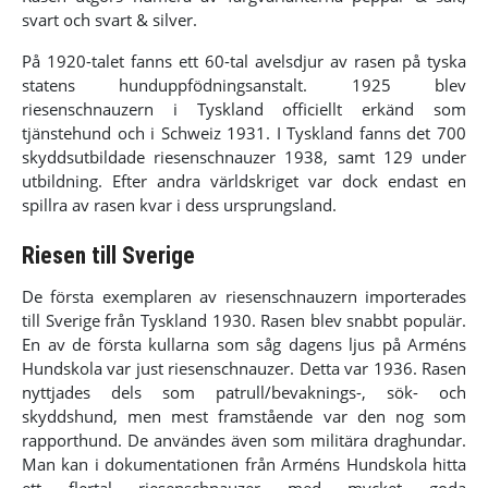
svart och svart & silver.
På 1920-talet fanns ett 60-tal avelsdjur av rasen på tyska
statens hunduppfödningsanstalt. 1925 blev
riesenschnauzern i Tyskland officiellt erkänd som
tjänstehund och i Schweiz 1931. I Tyskland fanns det 700
skyddsutbildade riesenschnauzer 1938, samt 129 under
utbildning. Efter andra världskriget var dock endast en
spillra av rasen kvar i dess ursprungsland.
Riesen till Sverige
De första exemplaren av riesenschnauzern importerades
till Sverige från Tyskland 1930. Rasen blev snabbt populär.
En av de första kullarna som såg dagens ljus på Arméns
Hundskola var just riesenschnauzer. Detta var 1936. Rasen
nyttjades dels som patrull/bevaknings-, sök- och
skyddshund, men mest framstående var den nog som
rapporthund. De användes även som militära draghundar.
Man kan i dokumentationen från Arméns Hundskola hitta
ett flertal riesenschnauzer med mycket goda