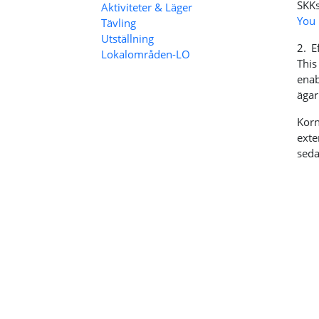
SKKs
Aktiviteter & Läger
You 
Tävling
Utställning
2. E
Lokalområden-LO
This
enab
ägar
Kor
exte
seda