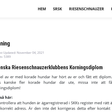
HEM
SRSK
RIESENSCHNAUZER
ning
st Updated: November 04, 2021
ts: 5389
nska Riesenschnauzerklubbens Korningsdiplom
el av er med korade hundar har hört av er och fått ett diplom
ns kanske fler korade hundar där ute, missa inte att få
ingsdiplom!
så här:
ontrollera att hunden är ägarregistrerad i SKKs register med rätt 
korrekt adress. Är den inte det korrigeras detta efter kontak