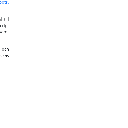
bots.
 till
cript
samt
 och
ickas