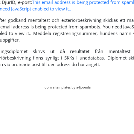
 DjurID, e-post:
This email address is being protected from spam
need JavaScript enabled to view it.
.
fter godkänd mentaltest och exteriörbeskrivning skickas ett mail
 email address is being protected from spambots. You need JavaS
led to view it.
. Meddela registreringsnummer, hundens namn 
uppgifter.
ningsdiplomet skrivs ut då resultatet från mentaltest
riörbeskrivning finns synligt i SKKs Hunddatabas. Diplomet sk
n via ordinarie post till den adress du har angett.
Joomla templates by a4joomla