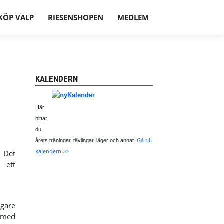
KÖP VALP
RIESENSHOPEN
MEDLEM
KALENDERN
Här
hittar
du
Gå till
årets träningar, tävlingar, läger och annat
.
kalendern >>
. Det
 ett
ägare
t med