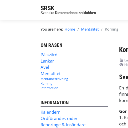
SRSK
Svenska Riesenschnauzerklubben
You are here:
Home
Mentalitet
Korning
OM RASEN
Kor
Pälsvård
La
Länkar
Hi
Avel
Mentalitet
Sve
Mentalbeskrivning
Korning
En d
Information
fin
korn
INFORMATION
Gör 
Kalendern
1. K
Ordförandes rader
och 
Reportage & Insändare